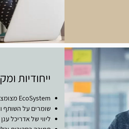
ייחודיות ומק
EcoSystem מצומצם של שותפים נבחרים למכירת שרותי ענן.
שומרים על השותף ודואגים ל-tion
ליווי של אדריכל ענן , מומחה AWS ו nOps
תמיכה בסביבות ובלק